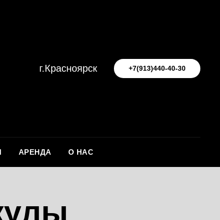
г.Красноярск
+7(913)440-40-30
Я
АРЕНДА
О НАС
кулы