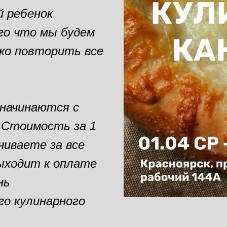
й ребенок
го что мы будем
ко повторить все
 начинаются с
0. Стоимость за 1
чиваете за все
выходит к оплате
нь
го кулинарного