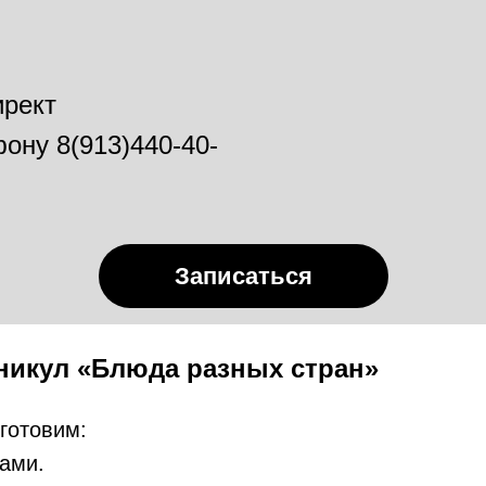
ирект
фону 8(913)440-40-
Записаться
аникул
«Блюда разных стран»
готовим:
щами.