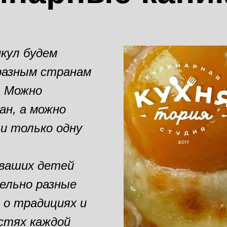
икул будем
разным странам
. Можно
ан, а можно
и только одну
 ваших детей
ельно разные
м о традициях и
стях каждой